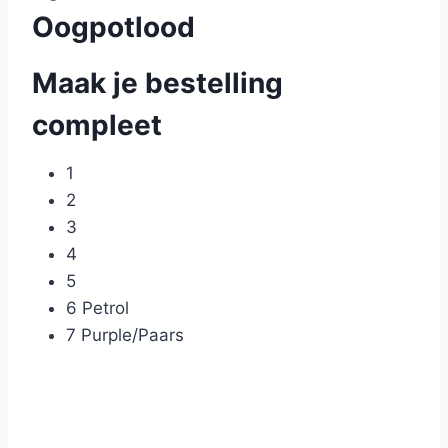
Oogpotlood
Maak je bestelling
compleet
1
2
3
4
5
6 Petrol
7 Purple/Paars